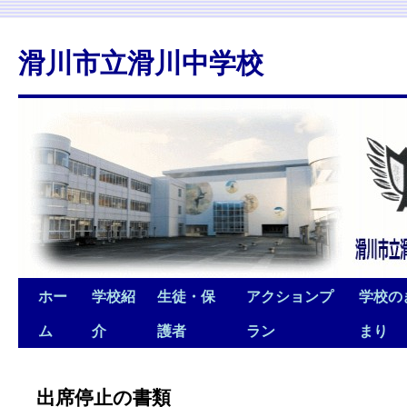
滑川市立滑川中学校
ホー
学校紹
生徒・保
アクションプ
学校の
ム
介
護者
ラン
まり
出席停止の書類