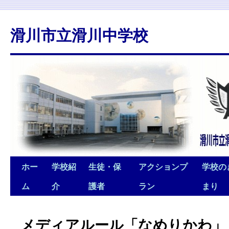
滑川市立滑川中学校
ホー
学校紹
生徒・保
アクションプ
学校の
ム
介
護者
ラン
まり
メディアルール「なめりかわ」