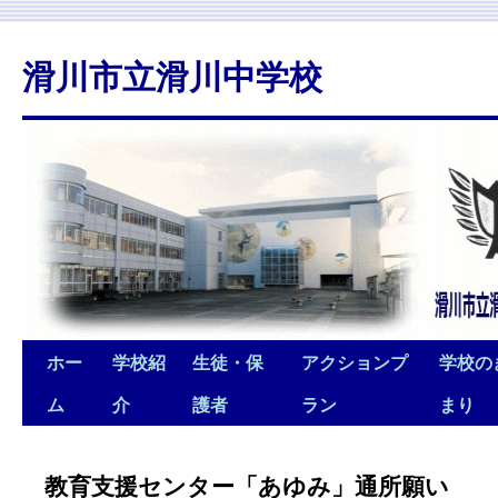
滑川市立滑川中学校
ホー
学校紹
生徒・保
アクションプ
学校の
ム
介
護者
ラン
まり
教育支援センター「あゆみ」通所願い