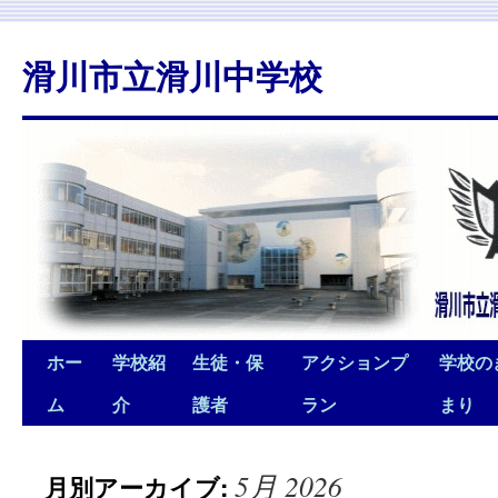
滑川市立滑川中学校
ホー
学校紹
生徒・保
アクションプ
学校の
ム
介
護者
ラン
まり
5月 2026
月別アーカイブ: