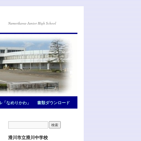
Namerikawa-Junior High School
ル「なめりかわ」
書類ダウンロード
滑川市立滑川中学校