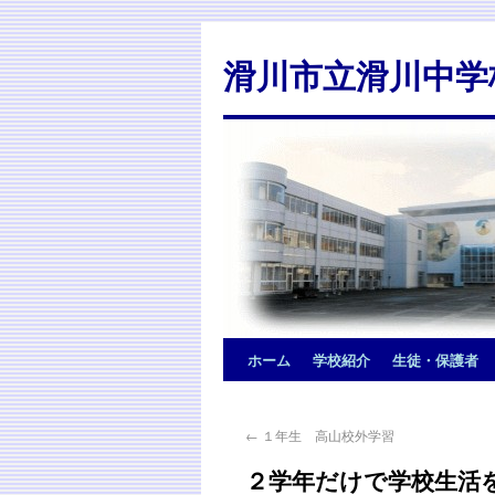
滑川市立滑川中学
ホーム
学校紹介
生徒・保護者
←
１年生 高山校外学習
２学年だけで学校生活