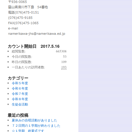
カウント開始日 2017.5.16
総閲覧数:
665308
今日の閲覧数:
53
昨日の閲覧数:
109
一日あたりの訪問者数:
193
カテゴリー
令和５年度
令和６年度
令和７年度
令和８年度
生徒会活動
最近の投稿
夏休みの合唱活動がありました
７２日間の１学期が終わりました
☆１学期 終業式です