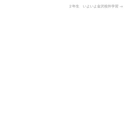
２年生 いよいよ金沢校外学習
→