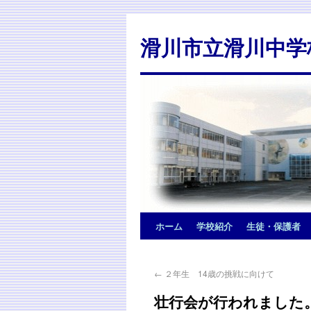
滑川市立滑川中学
ホーム
学校紹介
生徒・保護者
←
２年生 14歳の挑戦に向けて
壮行会が行われました