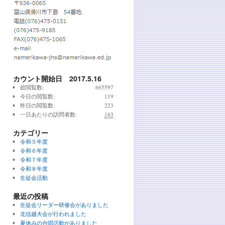
カウント開始日 2017.5.16
総閲覧数:
665597
今日の閲覧数:
119
昨日の閲覧数:
223
一日あたりの訪問者数:
183
カテゴリー
令和５年度
令和６年度
令和７年度
令和８年度
生徒会活動
最近の投稿
生徒会リーダー研修会がありました
北信越大会が行われました
夏休みの合唱活動がありました