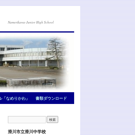
Namerikawa-Junior High School
ル「なめりかわ」
書類ダウンロード
滑川市立滑川中学校