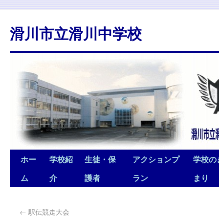
滑川市立滑川中学校
ホー
学校紹
生徒・保
アクションプ
学校の
ム
介
護者
ラン
まり
←
駅伝競走大会