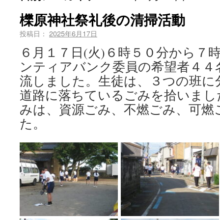
櫟原神社祭礼後の清掃活動
投稿日：
2025年6月17日
６月１７日(火)６時５０分から７
ンティアバンク委員の希望者４４
流しました。生徒は、３つの班に
道路に落ちているごみを拾いまし
みは、資源ごみ、不燃ごみ、可燃
た。