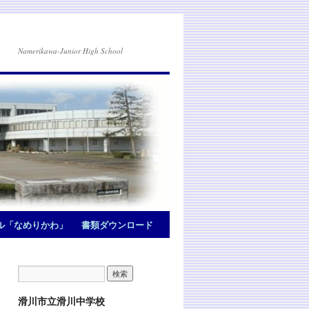
Namerikawa-Junior High School
ル「なめりかわ」
書類ダウンロード
滑川市立滑川中学校