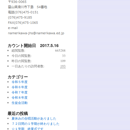
カウント開始日 2017.5.16
総閲覧数:
665288
今日の閲覧数:
33
昨日の閲覧数:
109
一日あたりの訪問者数:
193
カテゴリー
令和５年度
令和６年度
令和７年度
令和８年度
生徒会活動
最近の投稿
夏休みの合唱活動がありました
７２日間の１学期が終わりました
☆１学期 終業式です