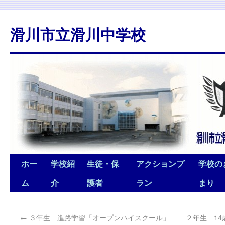
滑川市立滑川中学校
ホー
学校紹
生徒・保
アクションプ
学校の
ム
介
護者
ラン
まり
←
３年生 進路学習「オープンハイスクール」
２年生 1