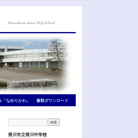
Namerikawa-Junior High School
ル「なめりかわ」
書類ダウンロード
滑川市立滑川中学校