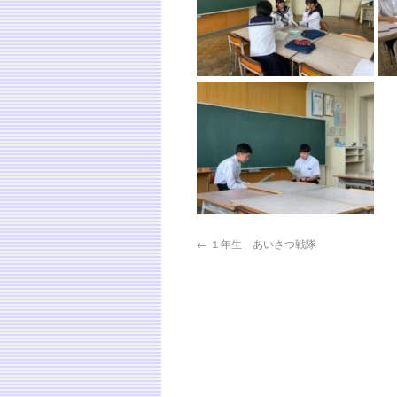
←
１年生 あいさつ戦隊