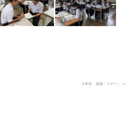
３年生 道徳「ドナー」
→