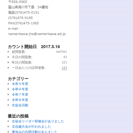
カウント開始日 2017.5.16
総閲覧数:
665561
今日の閲覧数:
83
昨日の閲覧数:
223
一日あたりの訪問者数:
183
カテゴリー
令和５年度
令和６年度
令和７年度
令和８年度
生徒会活動
最近の投稿
生徒会リーダー研修会がありました
北信越大会が行われました
夏休みの合唱活動がありました