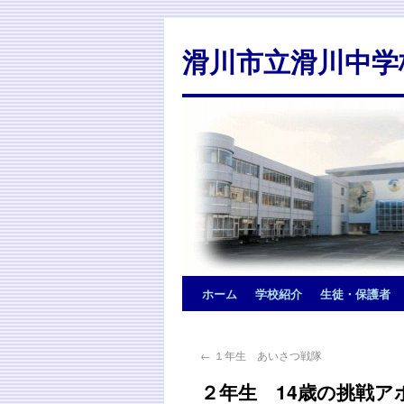
滑川市立滑川中学
ホーム
学校紹介
生徒・保護者
←
１年生 あいさつ戦隊
２年生 14歳の挑戦