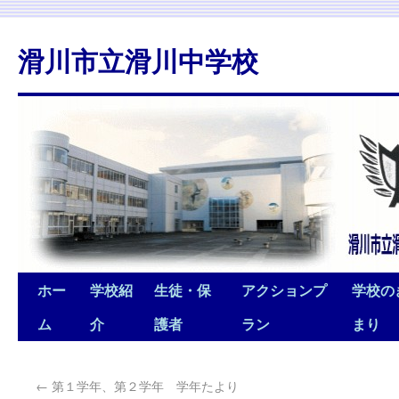
滑川市立滑川中学校
ホー
学校紹
生徒・保
アクションプ
学校の
ム
介
護者
ラン
まり
←
第１学年、第２学年 学年たより