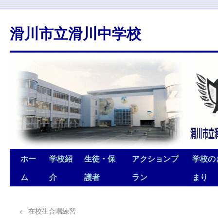
滑川市立滑川中学校
ホー
学校紹
生徒・保
アクションプ
学校の
ム
介
護者
ラン
まり
←
在校生合唱練習