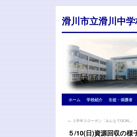
滑川市立滑川中学
ホーム
学校紹介
生徒・保護者
←
３学年スローガン「みんなでGOAL」
５/10(日)資源回収の