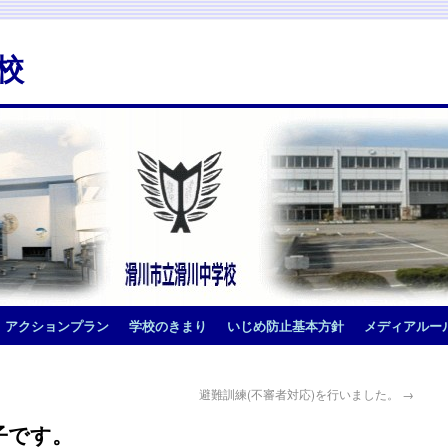
校
アクションプラン
学校のきまり
いじめ防止基本方針
メディアルー
避難訓練(不審者対応)を行いました。
→
様子です。