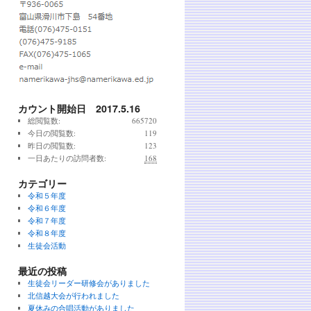
カウント開始日 2017.5.16
総閲覧数:
665720
今日の閲覧数:
119
昨日の閲覧数:
123
一日あたりの訪問者数:
168
カテゴリー
令和５年度
令和６年度
令和７年度
令和８年度
生徒会活動
最近の投稿
生徒会リーダー研修会がありました
北信越大会が行われました
夏休みの合唱活動がありました