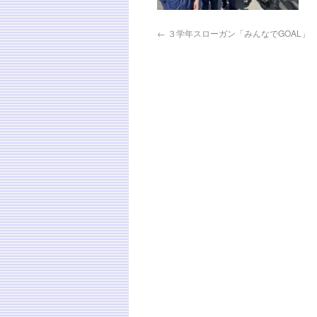
←
３学年スローガン「みんなでGOAL」