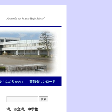
Namerikawa-Junior High School
ル「なめりかわ」
書類ダウンロード
滑川市立滑川中学校