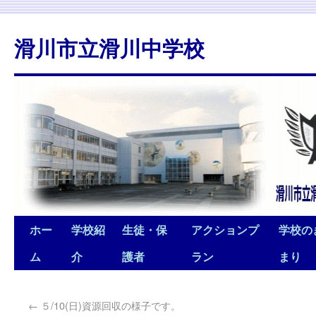
滑川市立滑川中学校
ホー
学校紹
生徒・保
アクションプ
学校の
ム
介
護者
ラン
まり
←
５/10(日)資源回収の様子です。