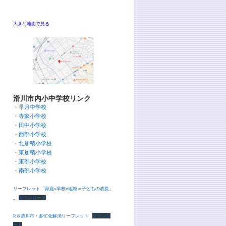
大きな地図で見る
滑川市内小中学校リンク
・早月中学校
・寺家小学校
・田中小学校
・西部小学校
・北加積小学校
・東加積小学校
・東部小学校
・南部小学校
リーフレット「家庭×学校×地域＝子どもの成長」
_
ダウンロード
R８滑川市・多忙化解消リーフレット
ダウンロ
ード