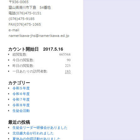
カウント開始日 2017.5.16
総閲覧数:
665568
今日の閲覧数:
90
昨日の閲覧数:
223
一日あたりの訪問者数:
183
カテゴリー
令和５年度
令和６年度
令和７年度
令和８年度
生徒会活動
最近の投稿
生徒会リーダー研修会がありました
北信越大会が行われました
夏休みの合唱活動がありました