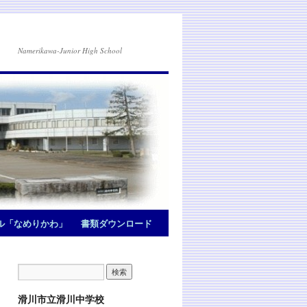
Namerikawa-Junior High School
ル「なめりかわ」
書類ダウンロード
滑川市立滑川中学校